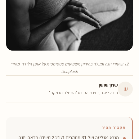
12 שיעורי יוגה ומעלה בהיריון משפיעים סטטיסטית על אופן הלידה. מקור:
Unsplash
שרון שושן
ש
מורה ליוגה, יוצרת הקורס "התחלה מדויקת"
תקציר מהיר
מטא-אנליזה של 31 מחקרים (2,217 נשים) מראה: יוגה