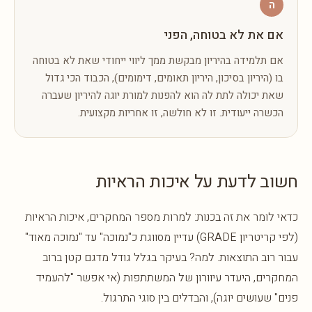
ה
אם את לא בטוחה, הפני
אם תלמידה בהיריון מבקשת ממך ליווי ייחודי שאת לא בטוחה
בו (היריון בסיכון, היריון תאומים, דימומים), הכבוד הכי גדול
שאת יכולה לתת לה הוא להפנות למורת יוגה להיריון שעברה
הכשרה ייעודית. זו לא חולשה, זו אחריות מקצועית.
חשוב לדעת על איכות הראיות
כדאי לומר את זה בכנות: למרות מספר המחקרים, איכות הראיות
(לפי קריטריון GRADE) עדיין מסווגת כ"נמוכה" עד "נמוכה מאוד"
עבור רוב התוצאות. למה? בעיקר בגלל גודל מדגם קטן ברוב
המחקרים, היעדר עיוורון של המשתתפות (אי אפשר "להעמיד
פנים" שעושים יוגה), והבדלים בין סוגי התרגול.