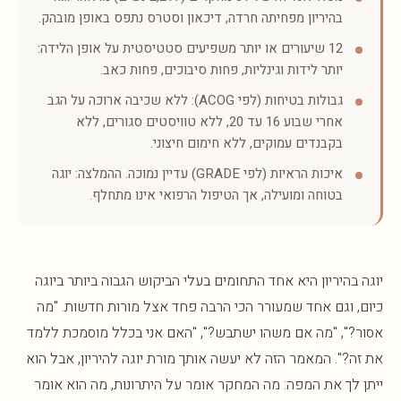
בהיריון מפחיתה חרדה, דיכאון וסטרס נתפס באופן מובהק.
12 שיעורים או יותר משפיעים סטטיסטית על אופן הלידה:
יותר לידות וגינליות, פחות סיבוכים, פחות כאב.
גבולות בטיחות (לפי ACOG): ללא שכיבה ארוכה על הגב
אחרי שבוע 16 עד 20, ללא טוויסטים סגורים, ללא
בקבנדים עמוקים, ללא חימום חיצוני.
איכות הראיות (לפי GRADE) עדיין נמוכה. ההמלצה: יוגה
בטוחה ומועילה, אך הטיפול הרפואי אינו מתחלף.
יוגה בהיריון היא אחד התחומים בעלי הביקוש הגבוה ביותר ביוגה
כיום, וגם אחד שמעורר הכי הרבה פחד אצל מורות חדשות. "מה
אסור?", "מה אם משהו ישתבש?", "האם אני בכלל מוסמכת ללמד
את זה?". המאמר הזה לא יעשה אותך מורת יוגה להיריון, אבל הוא
ייתן לך את המפה: מה המחקר אומר על היתרונות, מה הוא אומר