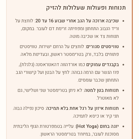
תנוחות ופעולות שעלולות להזיק
שכיבה ארוכה על הגב אחרי שבוע 16 עד 20
: לוחצת על
וריד הנבוב התחתון ומפחיתה זרימת דם לעובר. במקום,
תנוחות צד או שכיבה מוטה.
טוויסטים סגורים
: לוחצים על הרחם ישירות. טוויסטים
פתוחים בלבד, ורק בטרימסטר ראשון, ובעדינות מלאה.
בקבנדים עמוקים
כמו אורדהווה דהאנוראסנה (גלגלת),
פוז הגשר עם הרמה גבוהה: לחץ על הבטן ועל קישורי הגב
התחתון שכבר עומסים.
תנוחות בטן למטה
: לא ניתן בטרימסטר שני ושלישי, גם
לא מאוטרל.
תנוחות איזון על רגל אחת בלא תמיכה
: סיכון נפילה גבוה.
תני קיר או כיסא לתמיכה.
יוגה בחום (Hot Yoga)
: עלייה בטמפרטורת הגוף הליבתית
מסוכנת לעובר, במיוחד בטרימסטר הראשון.