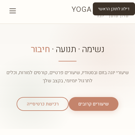
YOGA SHUSHAN
דילוג לתוכן הראשי
שרון שושן · יוגה
נשימה · תנועה ·
חיבור
שיעורי יוגה בזום ובסטודיו, שיעורים פרטיים, קורסים למורות, וכלים
לתרגול יומיומי, בקצב שלך
שיעורים קרובים
רכישת כרטיסייה